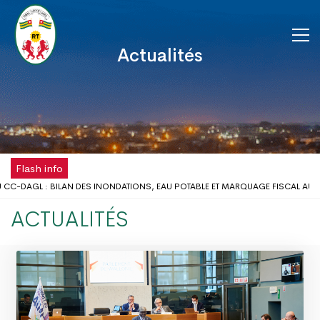
Actualités
Flash info
C-DAGL : BILAN DES INONDATIONS, EAU POTABLE ET MARQUAGE FISCAL AU CŒ
SCOLAIRE : LE GOUVERNEUR DU DAGL REÇOIT UNE DÉLÉGATION DE L’ONG AIMES
ACTUALITÉS
ISPOSE DÉSORMAIS D'UNE ANTENNE RÉGIONALE DE LA CHAMBRE DE COMMERCE 
A FÊTE DU TRAVAIL AU DISTRICT AUTONOME DU GRAND LOMÉ
BLÈMES D’INONDATIONS DANS LE GRAND LOMÉ : L’ENTRÉE EN SCÈNE DU MICR
CERTATION DU DISTRICT AUTONOME DU GRAND LOMÉ A TENU SA 2ÈME RÉUNION
QUES D’INONDATION DANS LE GRAND LOMÉ : VERS UNE SYNERGIE D’ACTIONS A
U DAGL A PRIS PART AU LANCEMENT DE LA CAMPAGNE DE VACCINATION CONTRE