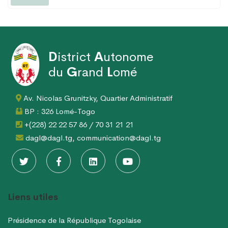
D
istrict
A
utonome
du
G
rand
L
omé
Av. Nicolas Grunitzky, Quartier Administratif
BP : 326 Lomé-Togo
+(228) 22 22 57 86 / 70 31 21 21
dagl@dagl.tg, communication@dagl.tg
Liens utiles
Présidence de la République Togolaise