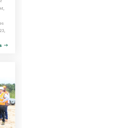
r
nt,
des
23,
us