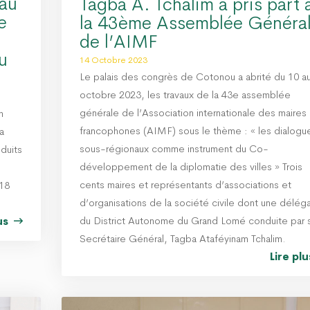
 au
Tagba A. Tchalim a pris part 
e
la 43ème Assemblée Généra
de l’AIMF
u
14 Octobre 2023
Le palais des congrès de Cotonou a abrité du 10 a
octobre 2023, les travaux de la 43e assemblée
générale de l’Association internationale des maires
n
francophones (AIMF) sous le thème : « les dialogu
a
sous-régionaux comme instrument du Co-
duits
développement de la diplomatie des villes » Trois
cents maires et représentants d’associations et
 18
d’organisations de la société civile dont une délég
du District Autonome du Grand Lomé conduite par 
lus
Secrétaire Général, Tagba Ataféyinam Tchalim.
Lire pl