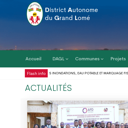
D
istrict
A
utonome
du
G
rand
L
omé
Accueil
DAGL
Communes
Projets
Flash info
U CC-DAGL : BILAN DES INONDATIONS, EAU POTABLE ET MARQUAGE FISCAL AU
E LA FÊTE DU TRAVAIL AU DISTRICT AUTONOME DU GRAND LOMÉ
RÉPONSE A
ACTUALITÉS
RISQUES D’INONDATION DANS LE GRAND LOMÉ : VERS UNE SYNERGIE D’ACTION
 DU PEUL III : DES ÉQUIPEMENTS SPORTIFS OFFERTS AUX COMMUNES DU GOLFE