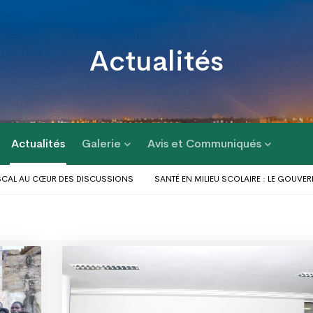
Actualités
Actualités
Galerie
Avis et Communiqués
 CŒUR DES DISCUSSIONS
SANTÉ EN MILIEU SCOLAIRE : LE GOUVERNEUR DU
UX PROBLÈMES D’INONDATIONS DANS LE GRAND LOMÉ : L’ENTRÉE EN SCÈNE DU
S AU PROFIT DES POPULATIONS
LE GOUVERNEUR DU DAGL A PRIS PART AU
 1 ET D’AGOÈ-NYIVÉ 4