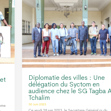
Diplomatie des villes : Une
 et
délégation du Syctom en
audience chez le SG Tagba 
Tchalim
30 Juin 2023
nome
Ce jeudi 28 juin 2023, le Secrétaire Général pi du