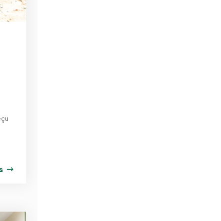
n
eçu
us