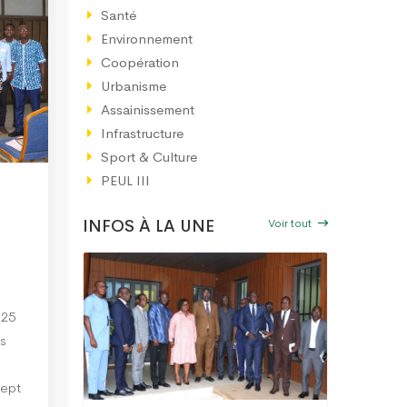
Santé
Environnement
Coopération
Urbanisme
Assainissement
Infrastructure
Sport & Culture
PEUL III
Voir tout
INFOS À LA UNE
 25
es
cept