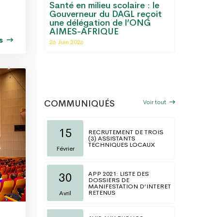
Santé en milieu scolaire : le
Gouverneur du DAGL reçoit
Le Grand Lomé di
une délégation de l’ONG
désormais d'une 
AIMES-AFRIQUE
régionale de la C
us
Commerce et d'Ind
26 Juin 2026
Togo
06 Mai 2026
Voir tout
COMMUNIQUÉS
15
RECRUTEMENT DE TROIS
(3) ASSISTANTS
TECHNIQUES LOCAUX
Février
APP 2021: LISTE DES
30
DOSSIERS DE
MANIFESTATION D’INTERET
RETENUS
Avril