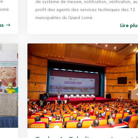
re
de système de mesure, notification, vérification, au
 de la fête du
3è réunion du CC-DAGL :
 Lomé
profit des agents des services techniques des 13
District Autonome
bilan des inondations, eau
municipalités du Grand Lomé.
omé
potable et marquage fiscal
au cœur des discussions
lus
Lire pl
09 Juillet 2026