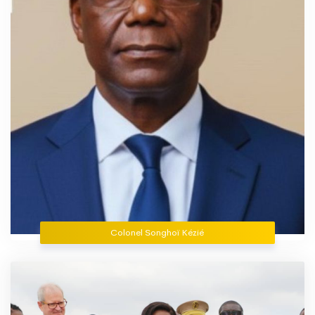
Colonel Songhoï Kézié