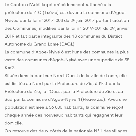
ROBLÈMES D’INONDATIONS DANS LE GRAND LOMÉ : L’ENTRÉE EN SCÈNE DU MI
Le Canton d’Adétikopé précédemment rattaché à la
ONCERTATION DU DISTRICT AUTONOME DU GRAND LOMÉ A TENU SA 2ÈME RÉUNI
préfecture de ZIO (Tsévié) est devenu la commune d’Agoè-
ISQUES D’INONDATION DANS LE GRAND LOMÉ : VERS UNE SYNERGIE D’ACTIONS
Nyivé6 par la loi n°2017-008 du 29 juin 2017 portant création
 DU DAGL A PRIS PART AU LANCEMENT DE LA CAMPAGNE DE VACCINATION CON
des Communes, modifiée par la loi n° 2019-001 du 09 janvier
OGO PROPRE » : LE DAGL SUPPRIME UN DÉPOTOIR SAUVAGE DANS LA COMMUN
2019 et fait partie intégrante des 13 communes du District
 DU PEUL III : DES ÉQUIPEMENTS SPORTIFS OFFERTS AUX COMMUNES DU GOLFE 
Autonome du Grand Lomé (DAGL).
La commune d’Agoè-Nyivé 6 est l’une des communes la plus
vaste des communes d’Agoè-Nyivé avec une superficie de 55
Km2.
Située dans la banlieue Nord-Ouest de la ville de Lomé, elle
est limitée au Nord par la Préfecture de Zio, à l’Est par la
Préfecture de Zio, à l’Ouest par la Préfecture de Zio et au
Sud par la commune d’Agoè-Nyivé 4 (Fleuve Zio). Avec une
population estimée à 56 000 habitants, la commune reçoit
chaque année des nouveaux habitants qui regagnent leur
domicile.
On retrouve des deux côtés de la nationale N°1 des villages