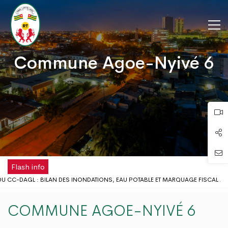
Commune Agoe-Nyivé 6
Flash info
 CC-DAGL : BILAN DES INONDATIONS, EAU POTABLE ET MARQUAGE FISCAL AU
EU SCOLAIRE : LE GOUVERNEUR DU DAGL REÇOIT UNE DÉLÉGATION DE L’ONG AIM
 DISPOSE DÉSORMAIS D'UNE ANTENNE RÉGIONALE DE LA CHAMBRE DE COMMER
COMMUNE AGOE-NYIVÉ 6
E LA FÊTE DU TRAVAIL AU DISTRICT AUTONOME DU GRAND LOMÉ