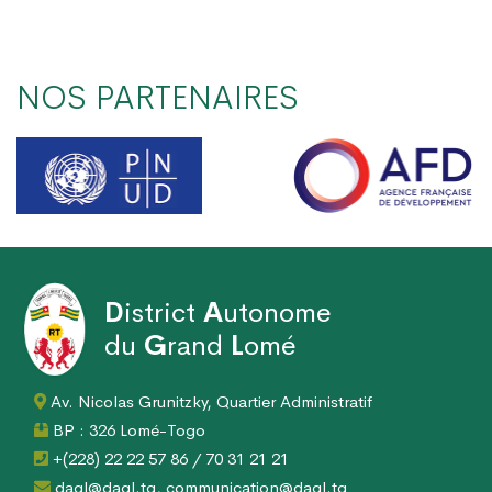
NOS PARTENAIRES
D
istrict
A
utonome
du
G
rand
L
omé
Av. Nicolas Grunitzky, Quartier Administratif
BP : 326 Lomé-Togo
+(228) 22 22 57 86 / 70 31 21 21
dagl@dagl.tg, communication@dagl.tg