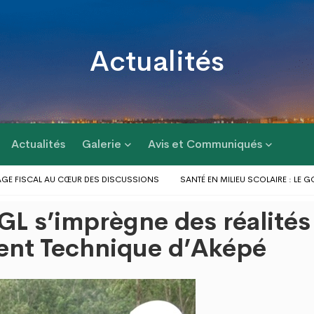
Actualités
Actualités
Galerie
Avis et Communiqués
 FISCAL AU CŒUR DES DISCUSSIONS
SANTÉ EN MILIEU SCOLAIRE : LE GOU
RÉPONSE AUX PROBLÈMES D’INONDATIONS DANS LE GRAND LOMÉ : L’ENTRÉE E
L s’imprègne des réalités
 D’ACTIONS AU PROFIT DES POPULATIONS
LE GOUVERNEUR DU DAGL A PRI
S DU GOLFE 1 ET D’AGOÈ-NYIVÉ 4
ent Technique d’Aképé