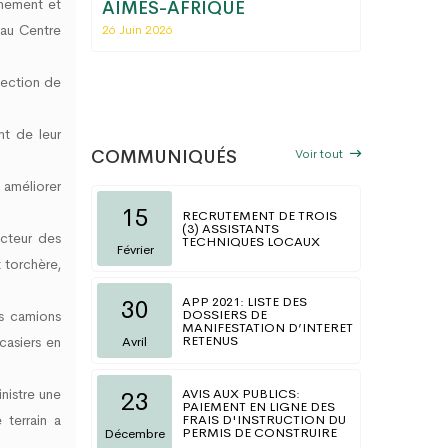
nement et
fiscal
AIMES-AFRIQUE
régiona
ions
Commerc
26 Juin 2026
 au Centre
Togo
06 Mai 202
tection de
nt de leur
Voir tout
COMMUNIQUÉS
 améliorer
15
RECRUTEMENT DE TROIS
(3) ASSISTANTS
ecteur des
TECHNIQUES LOCAUX
Février
 torchère,
APP 2021: LISTE DES
30
DOSSIERS DE
es camions
MANIFESTATION D’INTERET
RETENUS
casiers en
Avril
AVIS AUX PUBLICS:
nistre une
23
PAIEMENT EN LIGNE DES
FRAIS D'INSTRUCTION DU
 terrain a
PERMIS DE CONSTRUIRE
Décembre