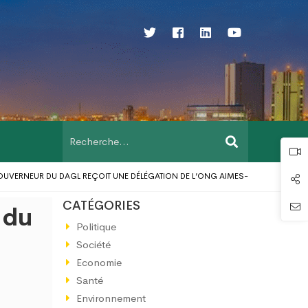
VERNEUR DU DAGL REÇOIT UNE DÉLÉGATION DE L’ONG AIMES-AFRIQUE
LE G
N SCÈNE DU MICRO-TUNNELIER « MAWUSE »
LE CADRE DE CONCERTATION D
CATÉGORIES
 du
S PART AU LANCEMENT DE LA CAMPAGNE DE VACCINATION CONTRE LA POLIOMY
Politique
Société
Economie
Santé
Environnement