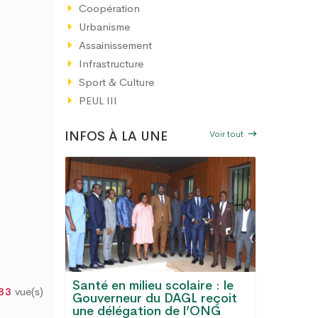
Coopération
Urbanisme
Assainissement
Infrastructure
Sport & Culture
PEUL III
Voir tout
INFOS À LA UNE
Santé en milieu scolaire : le
vue(s)
83
GL :
Gouverneur du DAGL reçoit
Le Gran
s, eau
une délégation de l’ONG
désorma