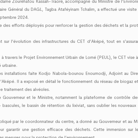
dame Zouréhatou Kassah-Traoré, accompagné du Ministre de l’Environ
u Grand Lomé
potable et marquage 
au cœur des discuss
4 Mai 2026
taire Général du DAGL,
Tagba Ataféyinam Tchalim, a effectué une visite
09 Juillet 2026
septembre 2024.
nue des efforts déployés pour renforcer la gestion des déchets et la pro
int sur l’évolution des infrastructures du CET d’Aképé, tout en s’assura
 travers le Projet Environnement Urbain de Lomé (PEUL), le CET vise à
é urbaine.
es installations faite Kodjo Nabola-bounou Enoumodji, Adjoint au Dir
képé. Il a exposé en détail le fonctionnement du réseau de biogaz et
le traitement des alvéoles.
r le Gouverneur et le Ministre, notamment la plateforme de contrôle d
ascules, le bassin de rétention du lixiviat, sans oublier les nouveaux 
xpliqué par le coordonnateur du centre, a donné au Gouverneur et au Mi
ur garantir une gestion efficace des déchets. Cette immersion sur le
ces mesures pour la protection de l’environnement.