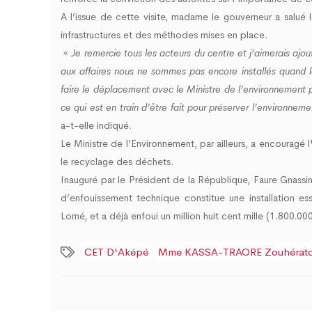
A l’issue de cette visite, madame le gouverneur a salué l
infrastructures et des méthodes mises en place.
«
Je remercie tous les acteurs du centre et j’aimerais ajo
aux affaires nous ne sommes pas encore installés quand la
faire le déplacement avec le Ministre de l’environnement p
ce qui est en train d’être fait pour préserver l’environn
a-t-elle indiqué.
Le Ministre de l’Environnement, par ailleurs, a encouragé l
le recyclage des déchets.
Inauguré par le Président de la République, Faure Gnassin
d’enfouissement technique constitue une installation e
Lomé, et a déjà enfoui un million huit cent mille (1.800.0
CET D'Aképé
Mme KASSA-TRAORE Zouhérat