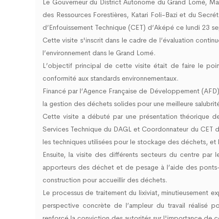
Le Gouverneur du District Autonome du Grand Lomé, Ma
d
0
des Ressources Forestières,
Katari Foli-Bazi et du Secré
d’Enfouissement Technique (CET) d’Aképé ce lundi 23 
Cette visite s'inscrit dans le cadre de l’évaluation conti
l’environnement dans le Grand Lomé.
L’objectif principal de cette visite était de faire le po
conformité aux standards environnementaux.
Financé par l’Agence Française de Développement (AFD) à
la gestion des déchets solides pour une meilleure salubrit
Cette visite a débuté par une présentation théorique d
Services Technique du DAGL et Coordonnateur du CET d’A
les techniques utilisées pour le stockage des déchets, et 
Ensuite, la visite des différents secteurs du centre pa
apporteurs des déchet et de pesage à l’aide des ponts- b
construction pour accueillir des déchets.
Le processus de traitement du lixiviat, minutieusement e
perspective concrète de l’ampleur du travail réalisé po
renforcé la conviction des autorités sur l'importance de 