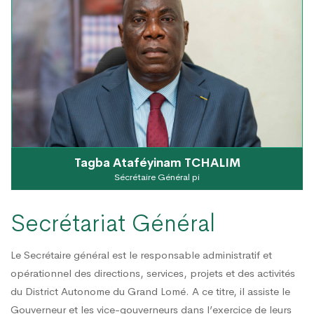
N DU DISTRICT AUTONOME DU GRAND LOMÉ A TENU SA 2ÈME
ONDATION DANS LE GRAND LOMÉ : VERS UNE SYNERGIE D’AC
 PRIS PART AU LANCEMENT DE LA CAMPAGNE DE VACCINATIO
 » : LE DAGL SUPPRIME UN DÉPOTOIR SAUVAGE DANS LA COM
I : DES ÉQUIPEMENTS SPORTIFS OFFERTS AUX COMMUNES DU G
Tagba Ataféyinam TCHALIM
Sécrétaire Général pi
Secrétariat Général
Le Secrétaire général est le responsable administratif et
opérationnel des directions, services, projets et des activités
du District Autonome du Grand Lomé. A ce titre, il assiste le
Gouverneur et les vice-gouverneurs dans l’exercice de leurs