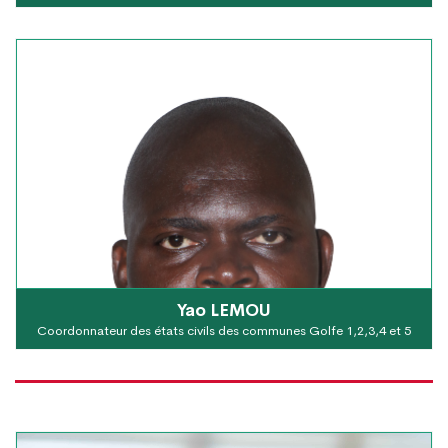
Yao LEMOU
Coordonnateur des états civils des communes Golfe 1,2,3,4 et 5