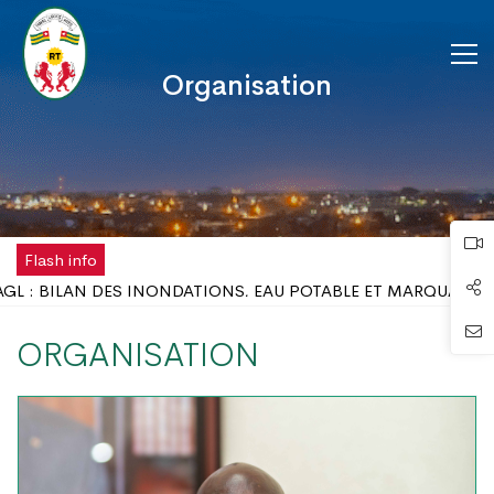
Organisation
Flash info
BILAN DES INONDATIONS, EAU POTABLE ET MARQUAGE FISCA
ORGANISATION
 : LE GOUVERNEUR DU DAGL REÇOIT UNE DÉLÉGATION DE L’O
ÉSORMAIS D'UNE ANTENNE RÉGIONALE DE LA CHAMBRE DE 
DU TRAVAIL AU DISTRICT AUTONOME DU GRAND LOMÉ
’INONDATIONS DANS LE GRAND LOMÉ : L’ENTRÉE EN SCÈNE 