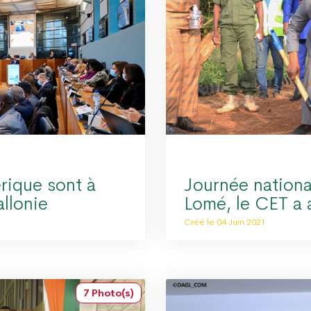
érique sont à
Journée nationa
llonie
Lomé, le CET a 
Créé le 04 Juin 2021
7 Photo(s)