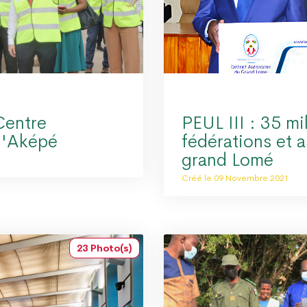
Centre
PEUL III : 35 m
d'Aképé
fédérations et 
grand Lomé
Créé le 09 Novembre 2021
23 Photo(s)