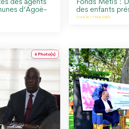
tés des agents
Fonds Métis : D
munes d’Agoè-
des enfants pré
Créé le 17 Mai 2023
6 Photo(s)