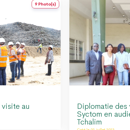
9 Photo(s)
isite au
Diplomatie des 
Syctom en audi
Tchalim
Créé le 02 Juillet 2023