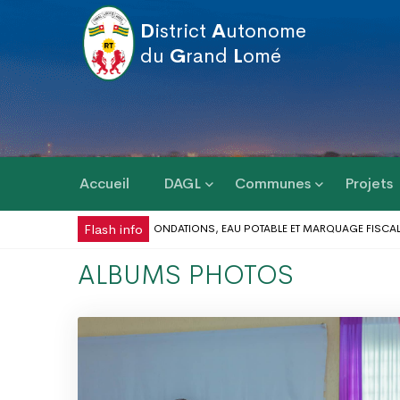
D
istrict
A
utonome
du
G
rand
L
omé
Accueil
DAGL
Communes
Projets
Flash info
L : BILAN DES INONDATIONS, EAU POTABLE ET MARQUAGE FISCAL AU CŒUR DE
E DU TRAVAIL AU DISTRICT AUTONOME DU GRAND LOMÉ
RÉPONSE AUX PROBLÈ
ALBUMS PHOTOS
’INONDATION DANS LE GRAND LOMÉ : VERS UNE SYNERGIE D’ACTIONS AU PROF
 III : DES ÉQUIPEMENTS SPORTIFS OFFERTS AUX COMMUNES DU GOLFE 1 ET D’A