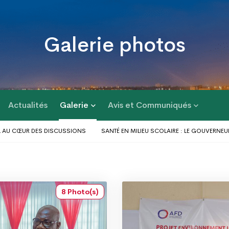
Galerie photos
Actualités
Galerie
Avis et Communiqués
S DISCUSSIONS
SANTÉ EN MILIEU SCOLAIRE : LE GOUVERNEUR DU DAGL RE
MES D’INONDATIONS DANS LE GRAND LOMÉ : L’ENTRÉE EN SCÈNE DU MICRO-T
IT DES POPULATIONS
LE GOUVERNEUR DU DAGL A PRIS PART AU LANCEMEN
GOÈ-NYIVÉ 4
8 Photo(s)