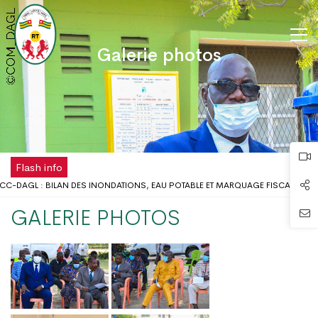
Galerie photos
Flash info
CC-DAGL : BILAN DES INONDATIONS, EAU POTABLE ET MARQUAGE FISCAL AU 
U SCOLAIRE : LE GOUVERNEUR DU DAGL REÇOIT UNE DÉLÉGATION DE L’ONG AIME
GALERIE PHOTOS
DISPOSE DÉSORMAIS D'UNE ANTENNE RÉGIONALE DE LA CHAMBRE DE COMMERC
 LA FÊTE DU TRAVAIL AU DISTRICT AUTONOME DU GRAND LOMÉ
OBLÈMES D’INONDATIONS DANS LE GRAND LOMÉ : L’ENTRÉE EN SCÈNE DU MIC
NCERTATION DU DISTRICT AUTONOME DU GRAND LOMÉ A TENU SA 2ÈME RÉUNIO
SQUES D’INONDATION DANS LE GRAND LOMÉ : VERS UNE SYNERGIE D’ACTIONS 
DU DAGL A PRIS PART AU LANCEMENT DE LA CAMPAGNE DE VACCINATION CONTR