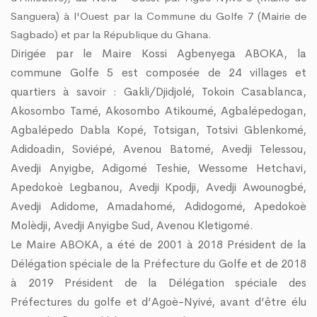
Sanguera) à l'Ouest par la Commune du Golfe 7 (Mairie de
Sagbado) et par la République du Ghana.
Dirigée par le Maire Kossi Agbenyega ABOKA, la
commune Golfe 5 est composée de 24 villages et
quartiers à savoir : Gakli/Djidjolé, Tokoin Casablanca,
Akosombo Tamé, Akosombo Atikoumé, Agbalépedogan,
Agbalépedo Dabla Kopé, Totsigan, Totsivi Gblenkomé,
Adidoadin, Soviépé, Avenou Batomé, Avedji Telessou,
Avedji Anyigbe, Adigomé Teshie, Wessome Hetchavi,
Apedokoè Legbanou, Avedji Kpodji, Avedji Awounogbé,
Avedji Adidome, Amadahomé, Adidogomé, Apedokoè
Molèdji, Avedji Anyigbe Sud, Avenou Kletigomé.
Le Maire ABOKA, a été de 2001 à 2018 Président de la
Délégation spéciale de la Préfecture du Golfe et de 2018
à 2019 Président de la Délégation spéciale des
Préfectures du golfe et d’Agoè-Nyivé, avant d’être élu