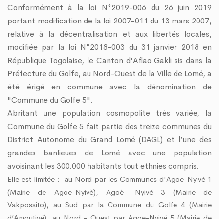
OBLÈMES D’INONDATIONS DANS LE GRAND LOMÉ : L’ENTRÉE EN SCÈNE DU MICR
Conformément à la loi N°2019-006 du 26 juin 2019
NCERTATION DU DISTRICT AUTONOME DU GRAND LOMÉ A TENU SA 2ÈME RÉUNIO
portant modification de la loi 2007-011 du 13 mars 2007,
SQUES D’INONDATION DANS LE GRAND LOMÉ : VERS UNE SYNERGIE D’ACTIONS 
relative à la décentralisation et aux libertés locales,
DU DAGL A PRIS PART AU LANCEMENT DE LA CAMPAGNE DE VACCINATION CONTR
modifiée par la loi N°2018-003 du 31 janvier 2018 en
GO PROPRE » : LE DAGL SUPPRIME UN DÉPOTOIR SAUVAGE DANS LA COMMUNE 
U PEUL III : DES ÉQUIPEMENTS SPORTIFS OFFERTS AUX COMMUNES DU GOLFE 1 
République Togolaise, le Canton d'Aflao Gakli sis dans la
Préfecture du Golfe, au Nord-Ouest de la Ville de Lomé, a
été érigé en commune avec la dénomination de
"Commune du Golfe 5".
Abritant une population cosmopolite très variée, la
Commune du Golfe 5 fait partie des treize communes du
District Autonome du Grand Lomé (DAGL) et l’une des
grandes banlieues de Lomé avec une population
avoisinant les 300.000 habitants tout ethnies compris.
Elle est limitée :
au Nord par les Communes d'Agoe-Nyivé 1
(Mairie de Agoe-Nyivè), Agoè -Nyivé 3 (Mairie de
Vakpossito), au Sud par la Commune du Golfe 4 (Mairie
d’Amoutivé), au Nord - Ouest par Agoe-Nyivé 5 (Mairie de