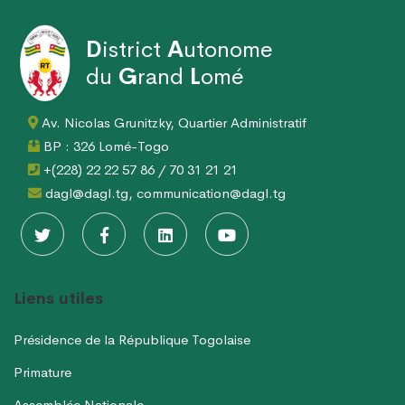
D
istrict
A
utonome
du
G
rand
L
omé
Av. Nicolas Grunitzky, Quartier Administratif
BP : 326 Lomé-Togo
+(228) 22 22 57 86 / 70 31 21 21
dagl@dagl.tg, communication@dagl.tg
Liens utiles
Présidence de la République Togolaise
Primature
Assemblée Nationale