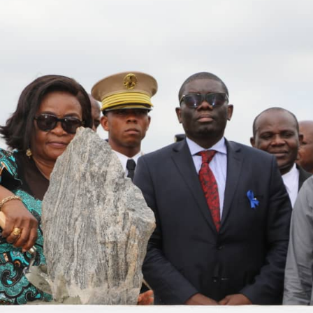
élébration de la fête du
3è réunion du CC-DA
ravail au District Autonome
bilan des inondation