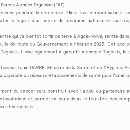
 Forces Armées Togolaise (FAT).
nvenu pendant la cérémonie. Elle a tout d’abord salué la vo
doter le Togo « d’un centre de renommé national et sous-rég
ntre qui va bientôt sortir de terre à Agoè-Nyivé, rentre dans
 Feuille de route du Gouvernement à l’horizon 2025. Cet axe 
 Togolais. Il vise également à garantir à chaque Togolais, le d
ofesseur Tchin DARRE, Ministre de la Santé et de l’Hygiène Pub
la capacité du réseau d’établissements de santé pour l’amélio
ment du cancer sera construit avec l'appui du partenaire au
hotovoltaïque et permettra par ailleurs le transfert des co
alistes togolais.