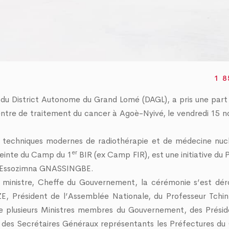
u Grand Lomé
potable et marquage 
au cœur des discuss
4 Mai 2026
09 Juillet 2026
1 8
District Autonome du Grand Lomé (DAGL), a pris une part 
entre de traitement du cancer à Agoè-Nyivé, le vendredi 15 
s techniques modernes de radiothérapie et de médecine nuclé
er
ceinte du Camp du 1
BIR (ex Camp FIR), est une initiative du 
re Essozimna GNASSINGBE.
ministre, Cheffe du Gouvernement, la cérémonie s’est dér
, Président de l’Assemblée Nationale, du Professeur Tchi
 de plusieurs Ministres membres du Gouvernement, des Présid
, des Secrétaires Généraux représentants les Préfectures du