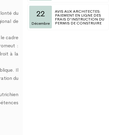
AVIS AUX ARCHITECTES:
22
lonté du
PAIEMENT EN LIGNE DES
FRAIS D'INSTRUCTION DU
ional de
PERMIS DE CONSTRUIRE
Décembre
 le cadre
promeut :
roit à la
lique. Il
ration du
trichien
mpétences