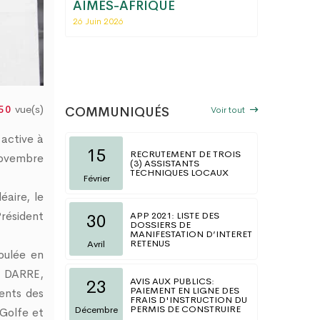
fiscal
AIMES-AFRIQUE
régiona
ions
Commerc
26 Juin 2026
Togo
06 Mai 202
vue(s)
50
Voir tout
COMMUNIQUÉS
active à
15
RECRUTEMENT DE TROIS
novembre
(3) ASSISTANTS
TECHNIQUES LOCAUX
Février
aire, le
Président
APP 2021: LISTE DES
30
DOSSIERS DE
MANIFESTATION D’INTERET
RETENUS
Avril
oulée en
n DARRE,
AVIS AUX PUBLICS:
23
PAIEMENT EN LIGNE DES
ents des
FRAIS D'INSTRUCTION DU
PERMIS DE CONSTRUIRE
Décembre
 Golfe et