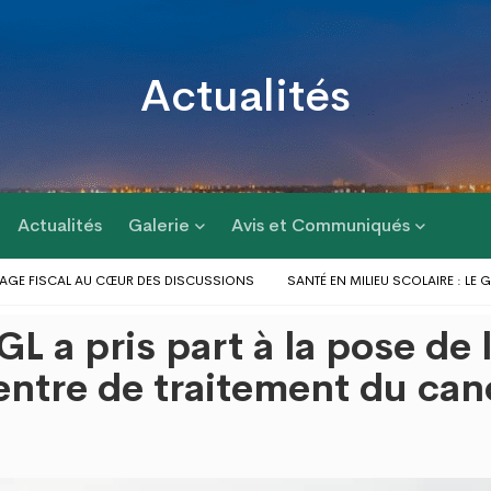
Actualités
Actualités
Galerie
Avis et Communiqués
E FISCAL AU CŒUR DES DISCUSSIONS
SANTÉ EN MILIEU SCOLAIRE : LE GO
RÉPONSE AUX PROBLÈMES D’INONDATIONS DANS LE GRAND LOMÉ : L’ENTRÉE 
 a pris part à la pose de 
E D’ACTIONS AU PROFIT DES POPULATIONS
LE GOUVERNEUR DU DAGL A PR
ES DU GOLFE 1 ET D’AGOÈ-NYIVÉ 4
entre de traitement du can