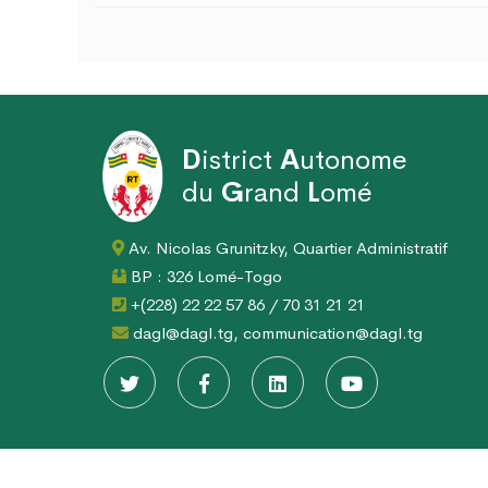
D
istrict
A
utonome
du
G
rand
L
omé
Av. Nicolas Grunitzky, Quartier Administratif
BP : 326 Lomé-Togo
+(228) 22 22 57 86 / 70 31 21 21
dagl@dagl.tg, communication@dagl.tg