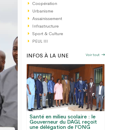
Coopération
Urbanisme
Assainissement
Infrastructure
Sport & Culture
PEUL III
Voir tout
INFOS À LA UNE
Santé en milieu scolaire : le
GL :
Gouverneur du DAGL reçoit
Le Gran
s, eau
une délégation de l’ONG
désorma