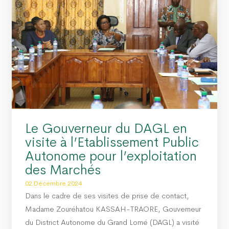
 TOGO PROPRE » : LE DAGL SUPPRIME UN DÉPOTOIR SAUVAGE DANS LA COMMU
RE DU PEUL III : DES ÉQUIPEMENTS SPORTIFS OFFERTS AUX COMMUNES DU GOLF
Le Gouverneur du DAGL en
visite à l’Etablissement Public
Autonome pour l’exploitation
des Marchés
02 Décembre 2024
Dans le cadre de ses visites de prise de contact,
Madame Zouréhatou KASSAH-TRAORE, Gouverneur
du District Autonome du Grand Lomé (DAGL) a visité