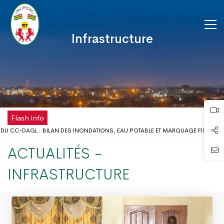
Infrastructure
Flash info
DU CC-DAGL : BILAN DES INONDATIONS, EAU POTABLE ET MARQUAGE FISCAL 
LIEU SCOLAIRE : LE GOUVERNEUR DU DAGL REÇOIT UNE DÉLÉGATION DE L’ONG A
ACTUALITÉS -
MÉ DISPOSE DÉSORMAIS D'UNE ANTENNE RÉGIONALE DE LA CHAMBRE DE COMM
 DE LA FÊTE DU TRAVAIL AU DISTRICT AUTONOME DU GRAND LOMÉ
INFRASTRUCTURE
 PROBLÈMES D’INONDATIONS DANS LE GRAND LOMÉ : L’ENTRÉE EN SCÈNE DU 
 CONCERTATION DU DISTRICT AUTONOME DU GRAND LOMÉ A TENU SA 2ÈME RÉU
 RISQUES D’INONDATION DANS LE GRAND LOMÉ : VERS UNE SYNERGIE D’ACTIO
UR DU DAGL A PRIS PART AU LANCEMENT DE LA CAMPAGNE DE VACCINATION CO