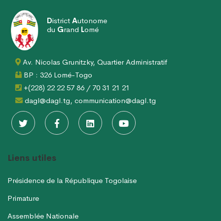
E »
D
istrict
A
utonome
RE DE CONCERTATION DU DISTRICT AUTONOME DU GRAND LO
du
G
rand
L
omé
N DES RISQUES D’INONDATION DANS LE GRAND LOMÉ : VERS 
ATIONS
Av. Nicolas Grunitzky, Quartier Administratif
VERNEUR DU DAGL A PRIS PART AU LANCEMENT DE LA CAMPA
BP : 326 Lomé-Togo
YÉLITE À AMOUTIVÉ
+(228) 22 22 57 86 / 70 31 21 21
ION « TOGO PROPRE » : LE DAGL SUPPRIME UN DÉPOTOIR S
dagl@dagl.tg, communication@dagl.tg
N ŒUVRE DU PEUL III : DES ÉQUIPEMENTS SPORTIFS OFFERTS
4
Liens utiles
Présidence de la République Togolaise
Primature
Assemblée Nationale