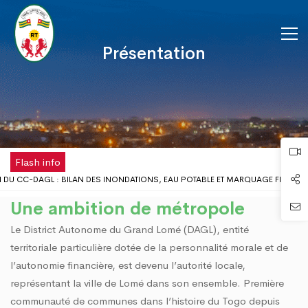
Présentation
Flash info
DU CC-DAGL : BILAN DES INONDATIONS, EAU POTABLE ET MARQUAGE FISCAL 
LIEU SCOLAIRE : LE GOUVERNEUR DU DAGL REÇOIT UNE DÉLÉGATION DE L’ONG 
Une ambition de métropole
OMÉ DISPOSE DÉSORMAIS D'UNE ANTENNE RÉGIONALE DE LA CHAMBRE DE COMM
Le District Autonome du Grand Lomé (DAGL), entité
 DE LA FÊTE DU TRAVAIL AU DISTRICT AUTONOME DU GRAND LOMÉ
X PROBLÈMES D’INONDATIONS DANS LE GRAND LOMÉ : L’ENTRÉE EN SCÈNE DU 
territoriale particulière dotée de la personnalité morale et de
E CONCERTATION DU DISTRICT AUTONOME DU GRAND LOMÉ A TENU SA 2ÈME RÉ
l’autonomie financière, est devenu l’autorité locale,
 RISQUES D’INONDATION DANS LE GRAND LOMÉ : VERS UNE SYNERGIE D’ACTIO
représentant la ville de Lomé dans son ensemble. Première
UR DU DAGL A PRIS PART AU LANCEMENT DE LA CAMPAGNE DE VACCINATION C
communauté de communes dans l’histoire du Togo depuis