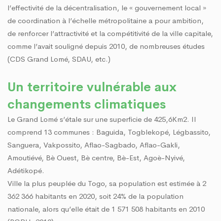
« TOGO PROPRE » : LE DAGL SUPPRIME UN DÉPOTOIR SAUVAGE DANS LA COMM
l’effectivité de la décentralisation, le « gouvernement local »
RE DU PEUL III : DES ÉQUIPEMENTS SPORTIFS OFFERTS AUX COMMUNES DU GOLF
de coordination à l’échelle métropolitaine a pour ambition,
de renforcer l’attractivité et la compétitivité de la ville capitale,
comme l’avait souligné depuis 2010, de nombreuses études
(CDS Grand Lomé, SDAU, etc.)
Un territoire vulnérable aux
changements climatiques
Le Grand Lomé s’étale sur une superficie de 425,6Km2. Il
comprend 13 communes : Baguida, Togblekopé, Légbassito,
Sanguera, Vakpossito, Aflao-Sagbado, Aflao-Gakli,
Amoutiévé, Bè Ouest, Bè centre, Bè-Est, Agoè-Nyivé,
Adétikopé.
Ville la plus peuplée du Togo, sa population est estimée à 2
362 366 habitants en 2020, soit 24% de la population
nationale, alors qu’elle était de 1 571 508 habitants en 2010