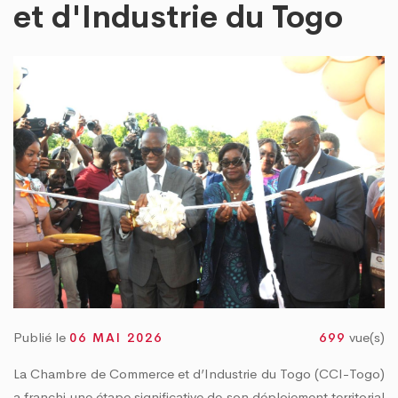
O PROPRE » : LE DAGL SUPPRIME UN DÉPOTOIR SAUVAGE DANS LA COMMUNE D
et d'Industrie du Togo
 PEUL III : DES ÉQUIPEMENTS SPORTIFS OFFERTS AUX COMMUNES DU GOLFE 1 
Publié le
vue(s)
06 MAI 2026
699
La Chambre de Commerce et d’Industrie du Togo (CCI-Togo)
a franchi une étape significative de son déploiement territorial