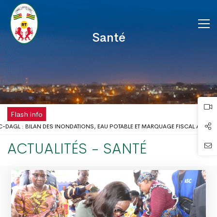
Santé
Flash info
AGL : BILAN DES INONDATIONS, EAU POTABLE ET MARQUAGE FISCAL AU CŒUR
OLAIRE : LE GOUVERNEUR DU DAGL REÇOIT UNE DÉLÉGATION DE L’ONG AIMES-AF
ACTUALITÉS - SANTÉ
POSE DÉSORMAIS D'UNE ANTENNE RÉGIONALE DE LA CHAMBRE DE COMMERCE ET
FÊTE DU TRAVAIL AU DISTRICT AUTONOME DU GRAND LOMÉ
MES D’INONDATIONS DANS LE GRAND LOMÉ : L’ENTRÉE EN SCÈNE DU MICRO-T
TATION DU DISTRICT AUTONOME DU GRAND LOMÉ A TENU SA 2ÈME RÉUNION
S D’INONDATION DANS LE GRAND LOMÉ : VERS UNE SYNERGIE D’ACTIONS AU P
AGL A PRIS PART AU LANCEMENT DE LA CAMPAGNE DE VACCINATION CONTRE L