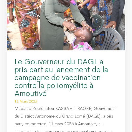
PROPRE » : LE DAGL SUPPRIME UN DÉPOTOIR SAUVAGE DANS LA COMMUNE DE 
EUL III : DES ÉQUIPEMENTS SPORTIFS OFFERTS AUX COMMUNES DU GOLFE 1 ET 
Le Gouverneur du DAGL a
pris part au lancement de la
campagne de vaccination
contre la poliomyélite à
Amoutivé
12 Mars 2026
Madame Zouréhatou KASSAH-TRAORÉ, Gouverneur
du District Autonome du Grand Lomé (DAGL), a pris
part, ce mercredi 11 mars 2026 à Amoutivé, au
lancement de la campagne de vaccination contre la