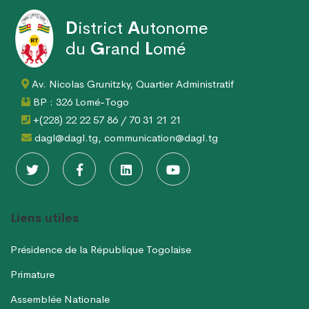
D
istrict
A
utonome
du
G
rand
L
omé
Av. Nicolas Grunitzky, Quartier Administratif
BP : 326 Lomé-Togo
+(228) 22 22 57 86 / 70 31 21 21
dagl@dagl.tg, communication@dagl.tg
Liens utiles
Présidence de la République Togolaise
Primature
Assemblée Nationale