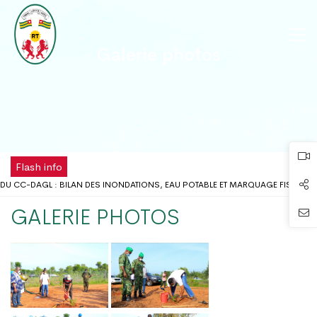
Galerie photos
Flash info
DU CC-DAGL : BILAN DES INONDATIONS, EAU POTABLE ET MARQUAGE FISCAL 
LIEU SCOLAIRE : LE GOUVERNEUR DU DAGL REÇOIT UNE DÉLÉGATION DE L’ONG A
GALERIE PHOTOS
MÉ DISPOSE DÉSORMAIS D'UNE ANTENNE RÉGIONALE DE LA CHAMBRE DE COMM
 DE LA FÊTE DU TRAVAIL AU DISTRICT AUTONOME DU GRAND LOMÉ
 PROBLÈMES D’INONDATIONS DANS LE GRAND LOMÉ : L’ENTRÉE EN SCÈNE DU 
 CONCERTATION DU DISTRICT AUTONOME DU GRAND LOMÉ A TENU SA 2ÈME RÉU
 RISQUES D’INONDATION DANS LE GRAND LOMÉ : VERS UNE SYNERGIE D’ACTIO
UR DU DAGL A PRIS PART AU LANCEMENT DE LA CAMPAGNE DE VACCINATION C