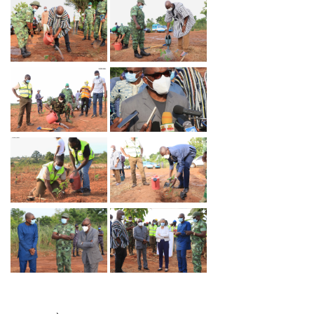
 TOGO PROPRE » : LE DAGL SUPPRIME UN DÉPOTOIR SAUVAGE DANS LA COMMU
RE DU PEUL III : DES ÉQUIPEMENTS SPORTIFS OFFERTS AUX COMMUNES DU GOLF