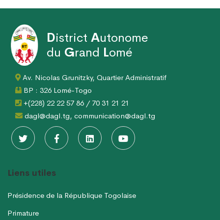
D
istrict
A
utonome
du
G
rand
L
omé
Av. Nicolas Grunitzky, Quartier Administratif
BP : 326 Lomé-Togo
+(228) 22 22 57 86 / 70 31 21 21
dagl@dagl.tg, communication@dagl.tg
Liens utiles
Présidence de la République Togolaise
Primature