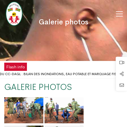
Galerie photos
Flash info
DU CC-DAGL : BILAN DES INONDATIONS, EAU POTABLE ET MARQUAGE FISCAL 
LIEU SCOLAIRE : LE GOUVERNEUR DU DAGL REÇOIT UNE DÉLÉGATION DE L’ONG A
GALERIE PHOTOS
MÉ DISPOSE DÉSORMAIS D'UNE ANTENNE RÉGIONALE DE LA CHAMBRE DE COMME
DE LA FÊTE DU TRAVAIL AU DISTRICT AUTONOME DU GRAND LOMÉ
 PROBLÈMES D’INONDATIONS DANS LE GRAND LOMÉ : L’ENTRÉE EN SCÈNE DU 
 CONCERTATION DU DISTRICT AUTONOME DU GRAND LOMÉ A TENU SA 2ÈME RÉU
 RISQUES D’INONDATION DANS LE GRAND LOMÉ : VERS UNE SYNERGIE D’ACTIO
UR DU DAGL A PRIS PART AU LANCEMENT DE LA CAMPAGNE DE VACCINATION CO