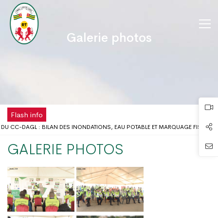
Galerie photos
Flash info
DU CC-DAGL : BILAN DES INONDATIONS, EAU POTABLE ET MARQUAGE FISCAL 
LIEU SCOLAIRE : LE GOUVERNEUR DU DAGL REÇOIT UNE DÉLÉGATION DE L’ONG 
GALERIE PHOTOS
OMÉ DISPOSE DÉSORMAIS D'UNE ANTENNE RÉGIONALE DE LA CHAMBRE DE COMM
 DE LA FÊTE DU TRAVAIL AU DISTRICT AUTONOME DU GRAND LOMÉ
 PROBLÈMES D’INONDATIONS DANS LE GRAND LOMÉ : L’ENTRÉE EN SCÈNE DU 
 CONCERTATION DU DISTRICT AUTONOME DU GRAND LOMÉ A TENU SA 2ÈME RÉU
 RISQUES D’INONDATION DANS LE GRAND LOMÉ : VERS UNE SYNERGIE D’ACTIO
UR DU DAGL A PRIS PART AU LANCEMENT DE LA CAMPAGNE DE VACCINATION C