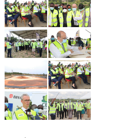
« TOGO PROPRE » : LE DAGL SUPPRIME UN DÉPOTOIR SAUVAGE DANS LA COMM
RE DU PEUL III : DES ÉQUIPEMENTS SPORTIFS OFFERTS AUX COMMUNES DU GOLF