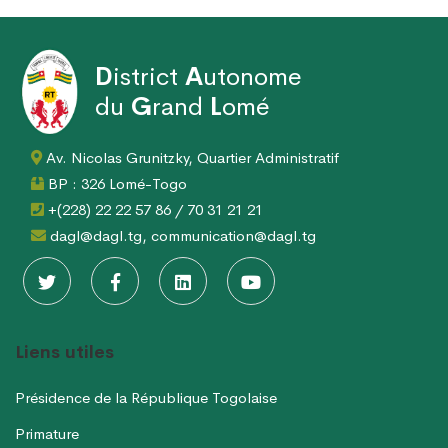
D
istrict
A
utonome
du
G
rand
L
omé
Av. Nicolas Grunitzky, Quartier Administratif
BP : 326 Lomé-Togo
+(228) 22 22 57 86 / 70 31 21 21
dagl@dagl.tg, communication@dagl.tg
Liens utiles
Présidence de la République Togolaise
Primature