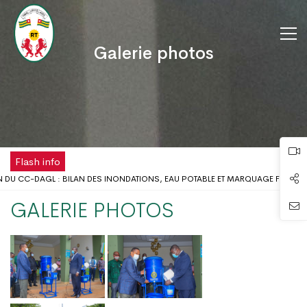
Galerie photos
Flash info
 DU CC-DAGL : BILAN DES INONDATIONS, EAU POTABLE ET MARQUAGE FISCAL
ILIEU SCOLAIRE : LE GOUVERNEUR DU DAGL REÇOIT UNE DÉLÉGATION DE L’ONG
GALERIE PHOTOS
OMÉ DISPOSE DÉSORMAIS D'UNE ANTENNE RÉGIONALE DE LA CHAMBRE DE COM
N DE LA FÊTE DU TRAVAIL AU DISTRICT AUTONOME DU GRAND LOMÉ
X PROBLÈMES D’INONDATIONS DANS LE GRAND LOMÉ : L’ENTRÉE EN SCÈNE DU
E CONCERTATION DU DISTRICT AUTONOME DU GRAND LOMÉ A TENU SA 2ÈME RÉ
S RISQUES D’INONDATION DANS LE GRAND LOMÉ : VERS UNE SYNERGIE D’ACTI
EUR DU DAGL A PRIS PART AU LANCEMENT DE LA CAMPAGNE DE VACCINATION 