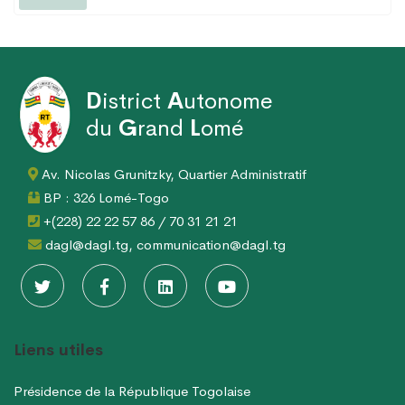
D
istrict
A
utonome
du
G
rand
L
omé
Av. Nicolas Grunitzky, Quartier Administratif
BP : 326 Lomé-Togo
+(228) 22 22 57 86 / 70 31 21 21
dagl@dagl.tg, communication@dagl.tg
Liens utiles
Présidence de la République Togolaise