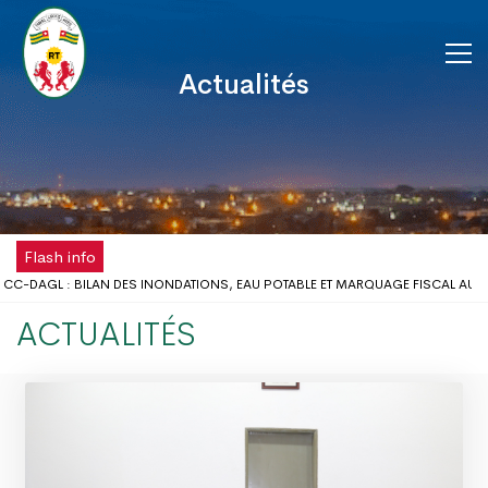
Actualités
Flash info
-DAGL : BILAN DES INONDATIONS, EAU POTABLE ET MARQUAGE FISCAL AU CŒ
SCOLAIRE : LE GOUVERNEUR DU DAGL REÇOIT UNE DÉLÉGATION DE L’ONG AIMES-
ACTUALITÉS
SPOSE DÉSORMAIS D'UNE ANTENNE RÉGIONALE DE LA CHAMBRE DE COMMERCE 
A FÊTE DU TRAVAIL AU DISTRICT AUTONOME DU GRAND LOMÉ
LÈMES D’INONDATIONS DANS LE GRAND LOMÉ : L’ENTRÉE EN SCÈNE DU MICRO
ERTATION DU DISTRICT AUTONOME DU GRAND LOMÉ A TENU SA 2ÈME RÉUNION
UES D’INONDATION DANS LE GRAND LOMÉ : VERS UNE SYNERGIE D’ACTIONS AU
 DAGL A PRIS PART AU LANCEMENT DE LA CAMPAGNE DE VACCINATION CONTRE 