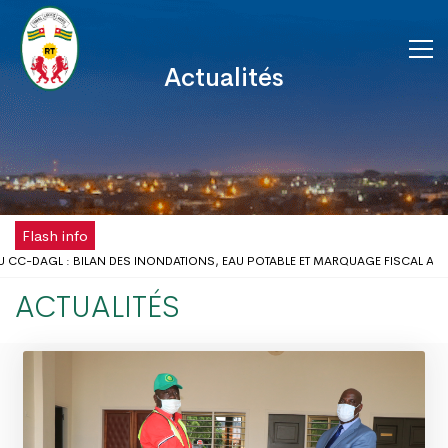
Actualités
Flash info
CC-DAGL : BILAN DES INONDATIONS, EAU POTABLE ET MARQUAGE FISCAL AU 
U SCOLAIRE : LE GOUVERNEUR DU DAGL REÇOIT UNE DÉLÉGATION DE L’ONG AIME
ACTUALITÉS
DISPOSE DÉSORMAIS D'UNE ANTENNE RÉGIONALE DE LA CHAMBRE DE COMMERC
LA FÊTE DU TRAVAIL AU DISTRICT AUTONOME DU GRAND LOMÉ
OBLÈMES D’INONDATIONS DANS LE GRAND LOMÉ : L’ENTRÉE EN SCÈNE DU MIC
NCERTATION DU DISTRICT AUTONOME DU GRAND LOMÉ A TENU SA 2ÈME RÉUNIO
SQUES D’INONDATION DANS LE GRAND LOMÉ : VERS UNE SYNERGIE D’ACTIONS 
DU DAGL A PRIS PART AU LANCEMENT DE LA CAMPAGNE DE VACCINATION CONTR