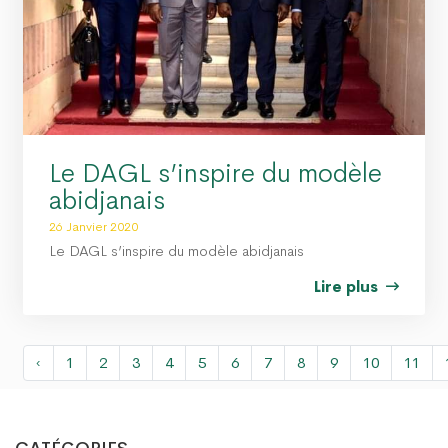
Le DAGL s’inspire du modèle
abidjanais
26 Janvier 2020
Le DAGL s’inspire du modèle abidjanais
Lire plus
‹
1
2
3
4
5
6
7
8
9
10
11