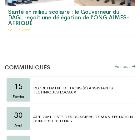
Le Grand Lomé dispose désormais d'une
antenne régionale de la Chambre de
Commerce et d'Industrie du Togo
06 Mai 2026
Voir tout
COMMUNIQUÉS
15
RECRUTEMENT DE TROIS (3) ASSISTANTS
TECHNIQUES LOCAUX
Février
30
APP 2021: LISTE DES DOSSIERS DE MANIFESTATION
D’INTERET RETENUS
Avril