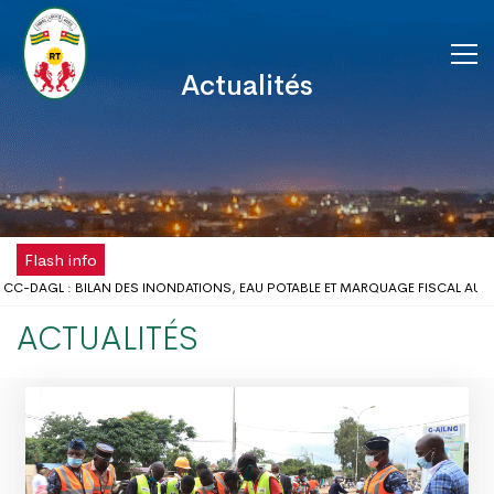
Actualités
Flash info
C-DAGL : BILAN DES INONDATIONS, EAU POTABLE ET MARQUAGE FISCAL AU CŒ
SCOLAIRE : LE GOUVERNEUR DU DAGL REÇOIT UNE DÉLÉGATION DE L’ONG AIMES
ACTUALITÉS
ISPOSE DÉSORMAIS D'UNE ANTENNE RÉGIONALE DE LA CHAMBRE DE COMMERCE 
A FÊTE DU TRAVAIL AU DISTRICT AUTONOME DU GRAND LOMÉ
BLÈMES D’INONDATIONS DANS LE GRAND LOMÉ : L’ENTRÉE EN SCÈNE DU MICRO
CERTATION DU DISTRICT AUTONOME DU GRAND LOMÉ A TENU SA 2ÈME RÉUNION
UES D’INONDATION DANS LE GRAND LOMÉ : VERS UNE SYNERGIE D’ACTIONS A
 DAGL A PRIS PART AU LANCEMENT DE LA CAMPAGNE DE VACCINATION CONTRE