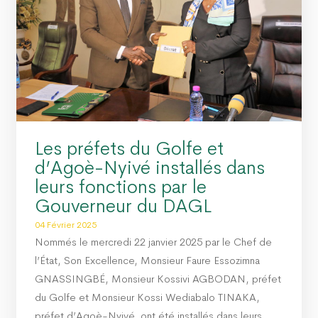
GO PROPRE » : LE DAGL SUPPRIME UN DÉPOTOIR SAUVAGE DANS LA COMMUNE 
U PEUL III : DES ÉQUIPEMENTS SPORTIFS OFFERTS AUX COMMUNES DU GOLFE 1 
Les préfets du Golfe et
d’Agoè-Nyivé installés dans
leurs fonctions par le
Gouverneur du DAGL
04 Février 2025
Nommés le mercredi 22 janvier 2025 par le Chef de
l’État, Son Excellence, Monsieur Faure Essozimna
GNASSINGBÉ, Monsieur Kossivi AGBODAN, préfet
du Golfe et Monsieur Kossi Wediabalo TINAKA,
préfet d’Agoè-Nyivé, ont été installés dans leurs