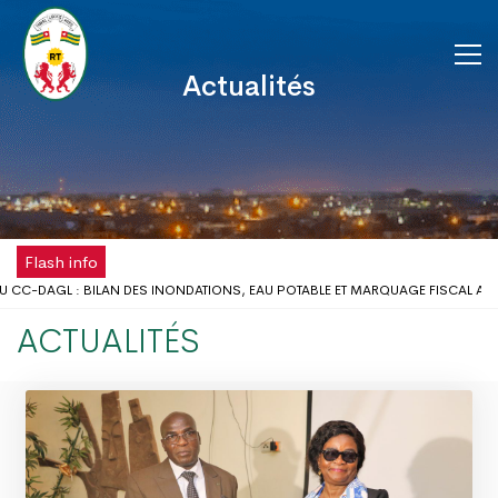
Actualités
Flash info
CC-DAGL : BILAN DES INONDATIONS, EAU POTABLE ET MARQUAGE FISCAL AU C
 SCOLAIRE : LE GOUVERNEUR DU DAGL REÇOIT UNE DÉLÉGATION DE L’ONG AIME
ACTUALITÉS
DISPOSE DÉSORMAIS D'UNE ANTENNE RÉGIONALE DE LA CHAMBRE DE COMMERCE
LA FÊTE DU TRAVAIL AU DISTRICT AUTONOME DU GRAND LOMÉ
OBLÈMES D’INONDATIONS DANS LE GRAND LOMÉ : L’ENTRÉE EN SCÈNE DU MICR
NCERTATION DU DISTRICT AUTONOME DU GRAND LOMÉ A TENU SA 2ÈME RÉUNIO
QUES D’INONDATION DANS LE GRAND LOMÉ : VERS UNE SYNERGIE D’ACTIONS 
DU DAGL A PRIS PART AU LANCEMENT DE LA CAMPAGNE DE VACCINATION CONTR