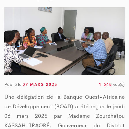
 TOGO PROPRE » : LE DAGL SUPPRIME UN DÉPOTOIR SAUVAGE DANS LA COMM
RE DU PEUL III : DES ÉQUIPEMENTS SPORTIFS OFFERTS AUX COMMUNES DU GOLF
Publié le
vue(s)
07 MARS 2025
1 648
Une délégation de la Banque Ouest-Africaine
de Développement (BOAD) a été reçue le jeudi
06 mars 2025 par Madame Zouréhatou
KASSAH-TRAORÉ, Gouverneur du District