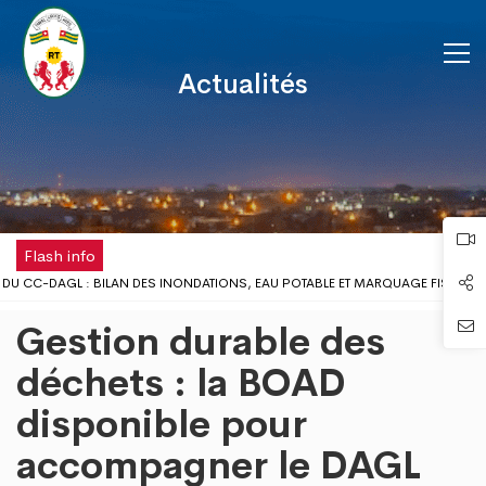
Actualités
Flash info
DU CC-DAGL : BILAN DES INONDATIONS, EAU POTABLE ET MARQUAGE FISCAL 
LIEU SCOLAIRE : LE GOUVERNEUR DU DAGL REÇOIT UNE DÉLÉGATION DE L’ONG A
Gestion durable des
MÉ DISPOSE DÉSORMAIS D'UNE ANTENNE RÉGIONALE DE LA CHAMBRE DE COMM
 DE LA FÊTE DU TRAVAIL AU DISTRICT AUTONOME DU GRAND LOMÉ
déchets : la BOAD
 PROBLÈMES D’INONDATIONS DANS LE GRAND LOMÉ : L’ENTRÉE EN SCÈNE DU 
disponible pour
 CONCERTATION DU DISTRICT AUTONOME DU GRAND LOMÉ A TENU SA 2ÈME RÉU
 RISQUES D’INONDATION DANS LE GRAND LOMÉ : VERS UNE SYNERGIE D’ACTIO
accompagner le DAGL
UR DU DAGL A PRIS PART AU LANCEMENT DE LA CAMPAGNE DE VACCINATION CO