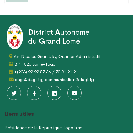
D
istrict
A
utonome
du
G
rand
L
omé
Av. Nicolas Grunitzky, Quartier Administratif
BP : 326 Lomé-Togo
+(228) 22 22 57 86 / 70 31 21 21
dagl@dagl.tg, communication@dagl.tg
Liens utiles
Présidence de la République Togolaise