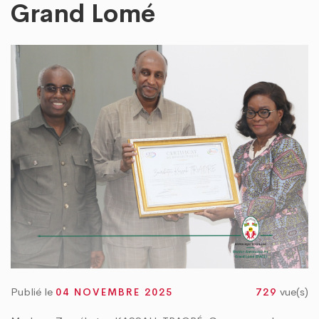
 TOGO PROPRE » : LE DAGL SUPPRIME UN DÉPOTOIR SAUVAGE DANS LA COMM
Grand Lomé
RE DU PEUL III : DES ÉQUIPEMENTS SPORTIFS OFFERTS AUX COMMUNES DU GOLF
Publié le
vue(s)
04 NOVEMBRE 2025
729