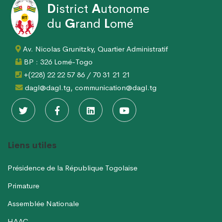
D
istrict
A
utonome
du
G
rand
L
omé
Av. Nicolas Grunitzky, Quartier Administratif
BP : 326 Lomé-Togo
+(228) 22 22 57 86 / 70 31 21 21
dagl@dagl.tg, communication@dagl.tg
Liens utiles
Présidence de la République Togolaise
Primature
Assemblée Nationale
HAAC