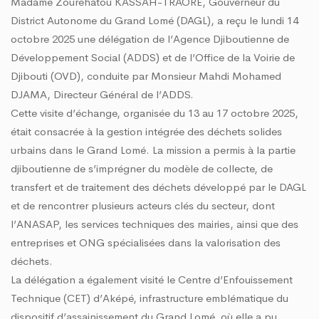
Madame Zouréhatou KASSAH-TRAORÉ, Gouverneur du
District Autonome du Grand Lomé (DAGL), a reçu le lundi 14
octobre 2025 une délégation de l’Agence Djiboutienne de
Développement Social (ADDS) et de l’Office de la Voirie de
Djibouti (OVD), conduite par Monsieur Mahdi Mohamed
DJAMA, Directeur Général de l’ADDS.
Cette visite d’échange, organisée du 13 au 17 octobre 2025,
était consacrée à la gestion intégrée des déchets solides
urbains dans le Grand Lomé.
La mission a permis à la partie
djiboutienne de s’imprégner du modèle de collecte, de
transfert et de traitement des déchets développé par le DAGL
et de rencontrer plusieurs acteurs clés du secteur, dont
l’ANASAP, les services techniques des mairies, ainsi que des
entreprises et ONG spécialisées dans la valorisation des
déchets.
La délégation a également visité le Centre d’Enfouissement
Technique (CET) d’Aképé, infrastructure emblématique du
dispositif d’assainissement du Grand Lomé, où elle a pu