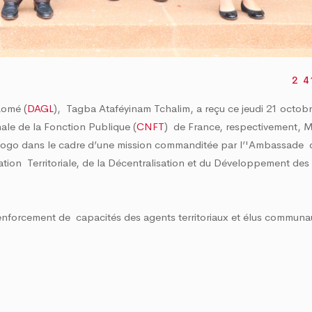
u Grand Lomé
potable et marquage 
au cœur des discuss
4 Mai 2026
09 Juillet 2026
2 4
Lomé (
DAGL
), Tagba Ataféyinam Tchalim, a reçu ce jeudi 21 octob
ale de la Fonction Publique (
CNFT
) de France, respectivement,
Togo dans le cadre d’une mission commanditée par l’'Ambassade 
ration Territoriale, de la Décentralisation et du Développement des
renforcement de capacités des agents territoriaux et élus communau