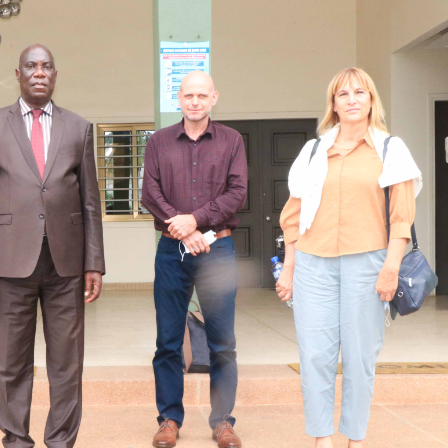
élébration de la fête du
3è réunion du CC-DA
ravail au District Autonome
bilan des inondation