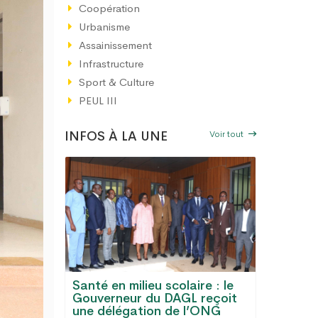
Coopération
Urbanisme
Assainissement
Infrastructure
Sport & Culture
PEUL III
Voir tout
INFOS À LA UNE
Santé en milieu scolaire : le
GL :
Gouverneur du DAGL reçoit
Le Gran
s, eau
une délégation de l’ONG
désorma