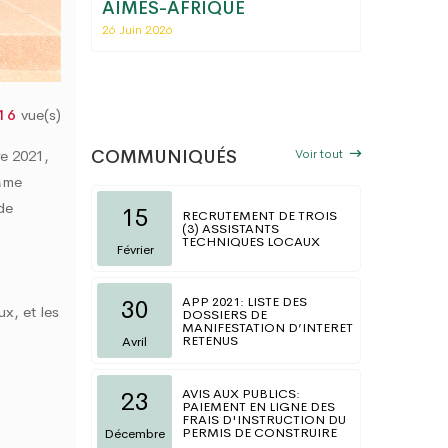
fiscal
AIMES-AFRIQUE
régiona
ions
Commerc
26 Juin 2026
Togo
06 Mai 202
vue(s)
16
Voir tout
re 2021,
COMMUNIQUÉS
 Mme
de
15
RECRUTEMENT DE TROIS
(3) ASSISTANTS
TECHNIQUES LOCAUX
Février
APP 2021: LISTE DES
30
x, et les
DOSSIERS DE
MANIFESTATION D’INTERET
RETENUS
Avril
AVIS AUX PUBLICS:
23
PAIEMENT EN LIGNE DES
FRAIS D'INSTRUCTION DU
PERMIS DE CONSTRUIRE
Décembre