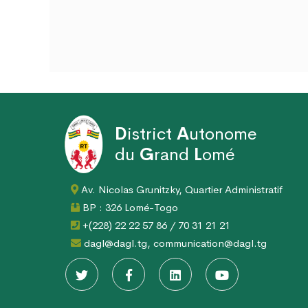
D
istrict
A
utonome
du
G
rand
L
omé
Av. Nicolas Grunitzky, Quartier Administratif
BP : 326 Lomé-Togo
+(228) 22 22 57 86 / 70 31 21 21
dagl@dagl.tg, communication@dagl.tg