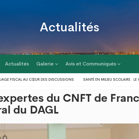
Actualités
Actualités
Galerie
Avis et Communiqués
GE FISCAL AU CŒUR DES DISCUSSIONS
SANTÉ EN MILIEU SCOLAIRE : LE G
RÉPONSE AUX PROBLÈMES D’INONDATIONS DANS LE GRAND LOMÉ : L’ENTRÉE
expertes du CNFT de Fran
IE D’ACTIONS AU PROFIT DES POPULATIONS
LE GOUVERNEUR DU DAGL A P
ES DU GOLFE 1 ET D’AGOÈ-NYIVÉ 4
ral du DAGL