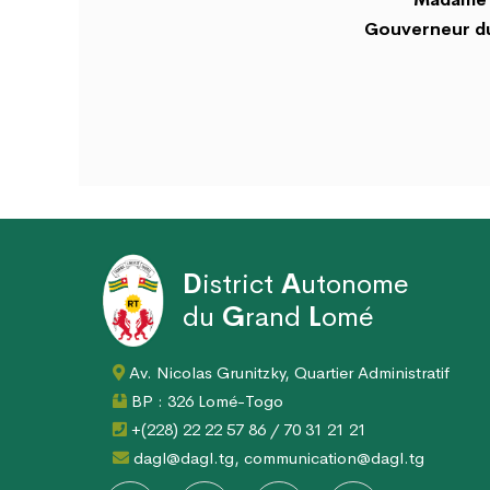
Gouverneur du
D
istrict
A
utonome
du
G
rand
L
omé
Av. Nicolas Grunitzky, Quartier Administratif
BP : 326 Lomé-Togo
+(228) 22 22 57 86 / 70 31 21 21
dagl@dagl.tg, communication@dagl.tg