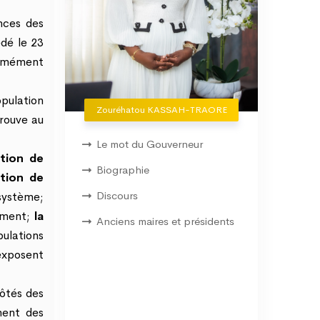
nces des
dé le 23
ormément
pulation
Zouréhatou KASSAH-TRAORE
trouve au
Le mot du Gouverneur
ation de
Biographie
ction de
Discours
système;
sement;
la
Anciens maires et présidents
pulations
 exposent
ôtés des
ment des