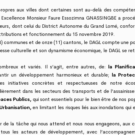
propres aux villes dont certaines sont au-delà des compéte
on Excellence Monsieur Faure Essozimna GNASSINGBE a procé
neurs, dont celui du District Autonome du Grand Lomé, conf
 attributions et fonctionnement du 15 novembre 2019.
13) communes et de onze (11) cantons, le DAGL compte une po
hesse culturelle et son dynamisme économique, le DAGL se re
ombreux et variés. Il s’agit, entre autres, de:
la Planific
rantir un développement harmonieux et durable;
la Prote
 initiatives concrètes et respectueuses de notre éco
lièrement dans les secteurs des transports et de l’assainis
aces Publics,
qui sont essentiels pour le bien être de nos po
’Urbanisation,
en limitant les risques liés aux inondations qui
 de la tâche qui nous attend et nous nous engageons, aux c
de tous les acteurs de développement, avec l’accompagne