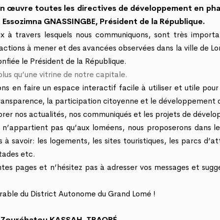
n œuvre toutes les directives de développement en ph
re Essozimna GNASSINGBE, Président de la République.
naux à travers lesquels nous communiquons, sont très import
actions à mener et des avancées observées dans la ville de L
confiée le Président de la République.
plus qu’une vitrine de notre capitale.
 en faire un espace interactif facile à utiliser et utile pour
 transparence, la participation citoyenne et le développement 
lorer nos actualités, nos communiqués et les projets de déve
n’appartient pas qu’aux loméens, nous proposerons dans le
 à savoir: les logements, les sites touristiques, les parcs d’at
tades etc.
rentes pages et n’hésitez pas à adresser vos messages et sugg
able du District Autonome du Grand Lomé !
Zouréhatou KASSAH-TRAORÉ