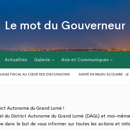
Le mot du Gouverneur
Actualités
Galerie
Avis et Communiqués
AGE FISCAL AU CŒUR DES DISCUSSIONS
SANTÉ EN MILIEU SCOLAIRE : LE 
RÉPONSE AUX PROBLÈMES D’INONDATIONS DANS LE GRAND LOMÉ : L’ENTRÉ
RGIE D’ACTIONS AU PROFIT DES POPULATIONS
LE GOUVERNEUR DU DAGL A 
UNES DU GOLFE 1 ET D’AGOÈ-NYIVÉ 4
strict Autonome du Grand Lomé !
onnel du District Autonome du Grand Lomé (DAGL) et moi-même
e dans le but de vous informer sur toutes les actions et initi