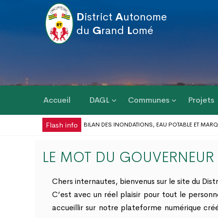
D
istrict
A
utonome
du
G
rand
L
omé
Accueil
DAGL
Communes
Projets
Flash info
3È RÉUNION DU CC-DAGL : BILAN DES INONDATIONS, EAU POTABLE ET MARQU
CÉLÉBRATION DE LA FÊTE DU TRAVAIL AU DISTRICT AUTONOME DU GRAND LOMÉ
GESTION DES RISQUES D’INONDATION DANS LE GRAND LOMÉ : VERS UNE SYNE
LE MOT DU GOUVERNEUR
MISE EN ŒUVRE DU PEUL III : DES ÉQUIPEMENTS SPORTIFS OFFERTS AUX COMM
Chers internautes, bienvenus sur le site du Di
C’est avec un réel plaisir pour tout le pers
accueillir sur notre plateforme numérique créé