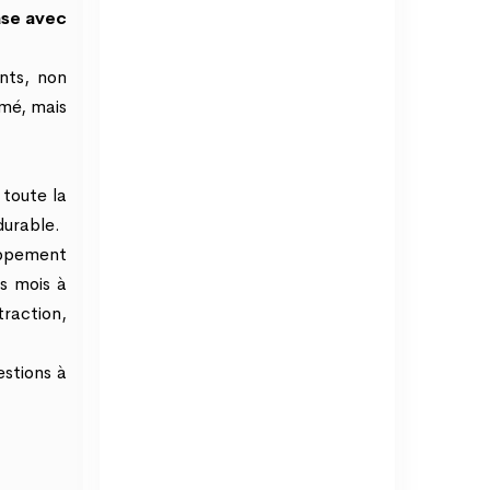
ase avec
ants, non
omé, mais
 toute la
durable.
loppement
s mois à
traction,
estions à