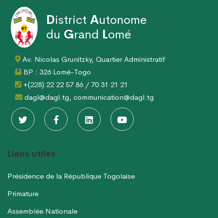
D
istrict
A
utonome
du
G
rand
L
omé
Av. Nicolas Grunitzky, Quartier Administratif
BP : 326 Lomé-Togo
+(228) 22 22 57 86 / 70 31 21 21
dagl@dagl.tg, communication@dagl.tg
Liens utiles
Présidence de la République Togolaise
Primature
Assemblée Nationale