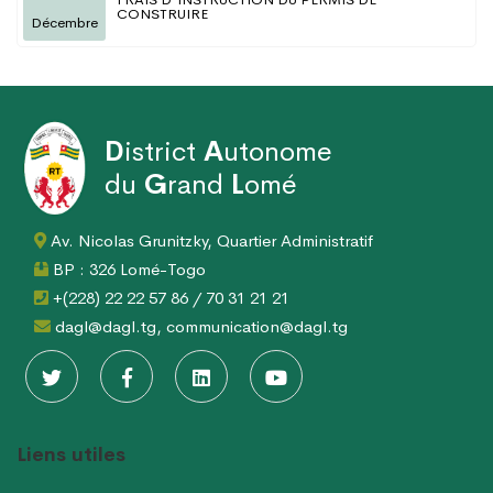
CONSTRUIRE
Décembre
D
istrict
A
utonome
du
G
rand
L
omé
Av. Nicolas Grunitzky, Quartier Administratif
BP : 326 Lomé-Togo
+(228) 22 22 57 86 / 70 31 21 21
dagl@dagl.tg, communication@dagl.tg
Liens utiles