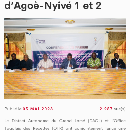
« TOGO PROPRE » : LE DAGL SUPPRIME UN DÉPOTOIR SAUVAGE DANS LA COMM
d’Agoè-Nyivé 1 et 2
RE DU PEUL III : DES ÉQUIPEMENTS SPORTIFS OFFERTS AUX COMMUNES DU GOLF
Publié le
vue(s)
05 MAI 2023
2 257
Le District Autonome du Grand Lomé (DAGL) et l’Office
Togolais des Recettes (OTR) ont conjointement lancé une