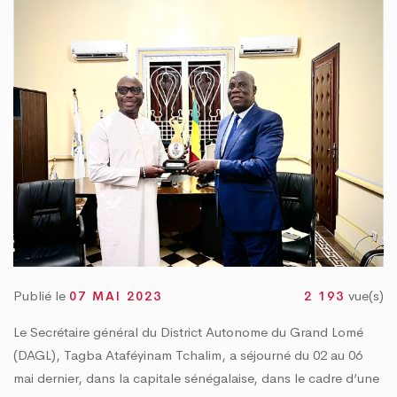
 « TOGO PROPRE » : LE DAGL SUPPRIME UN DÉPOTOIR SAUVAGE DANS LA COM
VRE DU PEUL III : DES ÉQUIPEMENTS SPORTIFS OFFERTS AUX COMMUNES DU GO
Publié le
vue(s)
07 MAI 2023
2 193
Le Secrétaire général du District Autonome du Grand Lomé
(DAGL), Tagba Ataféyinam Tchalim, a séjourné du 02 au 06
mai dernier, dans la capitale sénégalaise, dans le cadre d’une