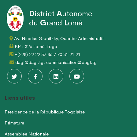
D
istrict
A
utonome
du
G
rand
L
omé
Av. Nicolas Grunitzky, Quartier Administratif
BP : 326 Lomé-Togo
+(228) 22 22 57 86 / 70 31 21 21
dagl@dagl.tg, communication@dagl.tg
Liens utiles
Présidence de la République Togolaise
Primature
Assemblée Nationale