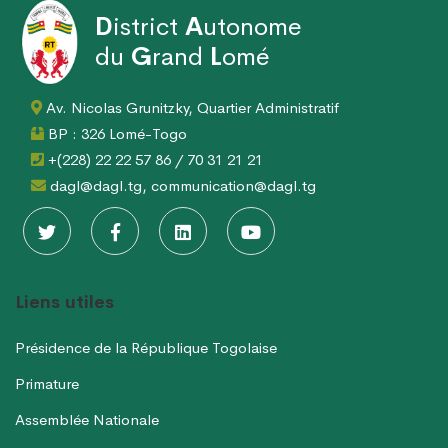
D
istrict
A
utonome
du
G
rand
L
omé
Av. Nicolas Grunitzky, Quartier Administratif
BP : 326 Lomé-Togo
+(228) 22 22 57 86 / 70 31 21 21
dagl@dagl.tg, communication@dagl.tg
Liens utiles
Présidence de la République Togolaise
Primature
Assemblée Nationale