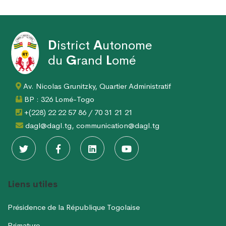
D
istrict
A
utonome
du
G
rand
L
omé
Av. Nicolas Grunitzky, Quartier Administratif
BP : 326 Lomé-Togo
+(228) 22 22 57 86 / 70 31 21 21
dagl@dagl.tg, communication@dagl.tg
Liens utiles
Présidence de la République Togolaise
Primature