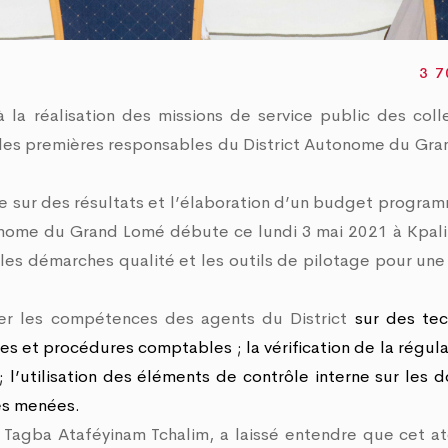
u Grand Lomé
potable et marquage 
au cœur des discuss
4 Mai 2026
09 Juillet 2026
3 7
la réalisation des missions de service public des colle
uel les premières responsables du District Autonome du Gr
xée sur des résultats et l’élaboration d’un budget progra
utonome du Grand Lomé débute ce lundi 3 mai 2021 à Kpal
e, les démarches qualité et les outils de pilotage pour une
rcer les compétences des agents du District
sur des te
pes et procédures comptables ; la vérification de la régula
; l’utilisation des éléments de contrôle interne sur les 
es menées.
, Tagba Ataféyinam Tchalim, a laissé entendre que cet at