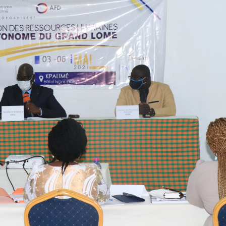
élébration de la fête du
3è réunion du CC-DA
ravail au District Autonome
bilan des inondation