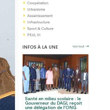
Coopération
Urbanisme
Assainissement
Infrastructure
Sport & Culture
PEUL III
Voir tout
INFOS À LA UNE
Santé en milieu scolaire : le
GL :
Gouverneur du DAGL reçoit
Le Gran
s, eau
une délégation de l’ONG
désorma