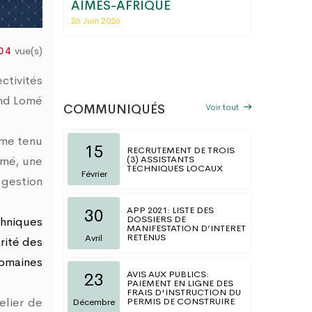
fiscal
AIMES-AFRIQUE
régiona
ions
Commerc
26 Juin 2026
Togo
06 Mai 202
vue(s)
04
ctivités
and Lomé
Voir tout
COMMUNIQUÉS
mme tenu
15
RECRUTEMENT DE TROIS
(3) ASSISTANTS
imé, une
TECHNIQUES LOCAUX
Février
 gestion
APP 2021: LISTE DES
30
DOSSIERS DE
chniques
MANIFESTATION D’INTERET
RETENUS
Avril
rité des
domaines
AVIS AUX PUBLICS:
23
PAIEMENT EN LIGNE DES
FRAIS D'INSTRUCTION DU
PERMIS DE CONSTRUIRE
elier de
Décembre