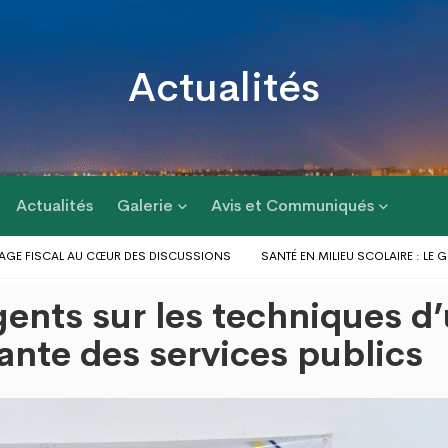
Actualités
Actualités
Galerie
Avis et Communiqués
 FISCAL AU CŒUR DES DISCUSSIONS
SANTÉ EN MILIEU SCOLAIRE : LE GOU
RÉPONSE AUX PROBLÈMES D’INONDATIONS DANS LE GRAND LOMÉ : L’ENTRÉE E
gents sur les techniques d
E D’ACTIONS AU PROFIT DES POPULATIONS
LE GOUVERNEUR DU DAGL A PRI
S DU GOLFE 1 ET D’AGOÈ-NYIVÉ 4
ante des services publics