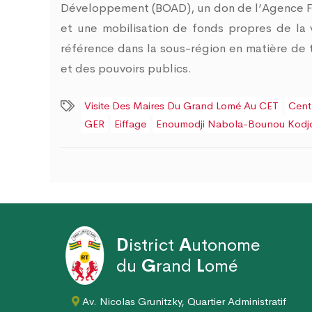
Développement (BOAD), un don de l’Agence F
et une mobilisation de fonds propres de l
référence dans la sous-région en matière de
et des pouvoirs publics.
Visite Des Maires Du Grand Lomé Au CET
Cent
GER
Eiffage
Enoumodji Nabola-Bounou Kodj
D
istrict
A
utonome
du
G
rand
L
omé
Av. Nicolas Grunitzky, Quartier Administratif