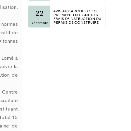
isation,
AVIS AUX ARCHITECTES:
22
PAIEMENT EN LIGNE DES
FRAIS D'INSTRUCTION DU
PERMIS DE CONSTRUIRE
Décembre
x normes
sitif de
0 tonnes
e Lomé à
uivre la
ation de
 Centre
capitale
stituant
total 13
caine de