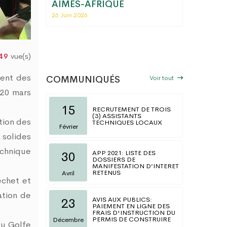
fiscal
AIMES-AFRIQUE
régiona
ions
Commerc
26 Juin 2026
Togo
06 Mai 202
vue(s)
49
ment des
Voir tout
COMMUNIQUÉS
 20 mars
15
RECRUTEMENT DE TROIS
(3) ASSISTANTS
tion des
TECHNIQUES LOCAUX
Février
 solides
echnique
APP 2021: LISTE DES
30
DOSSIERS DE
MANIFESTATION D’INTERET
RETENUS
Avril
échet et
ation de
AVIS AUX PUBLICS:
23
PAIEMENT EN LIGNE DES
FRAIS D'INSTRUCTION DU
PERMIS DE CONSTRUIRE
Décembre
du Golfe