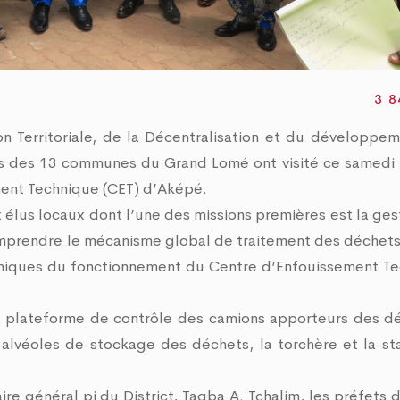
u Grand Lomé
potable et marquage 
au cœur des discuss
4 Mai 2026
09 Juillet 2026
3 8
ion Territoriale, de la Décentralisation et du développe
res des 13 communes du Grand Lomé ont visité ce samedi
ement Technique (CET) d’Aképé.
x élus locaux dont l’une des missions premières est la ges
comprendre le mécanisme global de traitement des déchets
echniques du fonctionnement du Centre d’Enfouissement T
, la plateforme de contrôle des camions apporteurs des d
 alvéoles de stockage des déchets, la torchère et la st
aire général pi du District, Tagba A. Tchalim, les préfets 