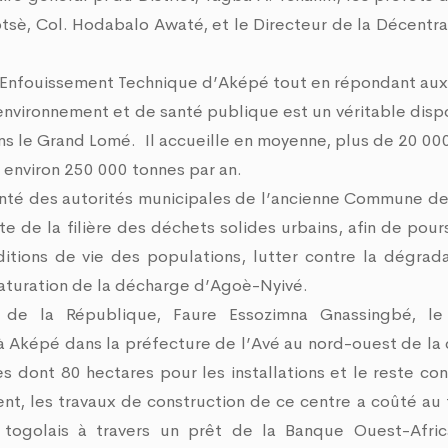
è, Col. Hodabalo Awaté, et le Directeur de la Décentral
 d’Enfouissement Technique d’Aképé tout en répondant au
environnement et de santé publique est un véritable dispo
ns le Grand Lomé. Il accueille en moyenne, plus de 20 00
t environ 250 000 tonnes par an.
lonté des autorités municipales de l’ancienne Commune d
e de la filière des déchets solides urbains, afin de pours
ditions de vie des populations, lutter contre la dégrad
 saturation de la décharge d’Agoè-Nyivé.
t
de la République,
Faure
Essozimna
Gnassingbé
, le
à Aképé dans la préfecture de l’Avé au nord-ouest de la 
res dont
80 hectares
pour les installations et le reste con
t, les travaux de construction de ce centre a coûté au 
t togolais à travers un prêt de la Banque Ouest-Afri