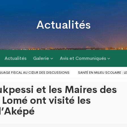
Actualités
Actualités
Galerie
Avis et Communiqués
AGE FISCAL AU CŒUR DES DISCUSSIONS
SANTÉ EN MILIEU SCOLAIRE : LE 
RÉPONSE AUX PROBLÈMES D’INONDATIONS DANS LE GRAND LOMÉ : L’ENTRÉ
ukpessi et les Maires des
GIE D’ACTIONS AU PROFIT DES POPULATIONS
LE GOUVERNEUR DU DAGL A 
NES DU GOLFE 1 ET D’AGOÈ-NYIVÉ 4
omé ont visité les
 d’Aképé