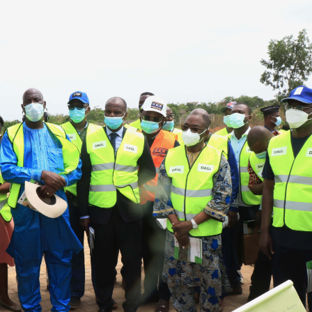
élébration de la fête du
3è réunion du CC-DA
ravail au District Autonome
bilan des inondation