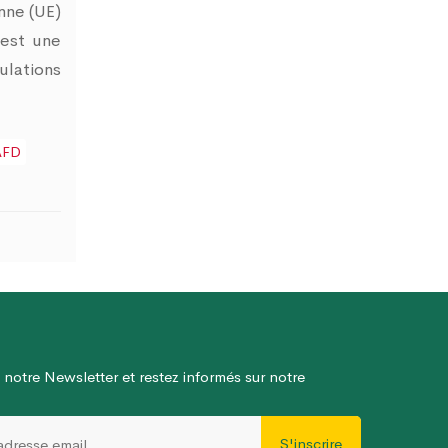
nne (UE)
 est une
ulations
AFD
 notre Newsletter et restez informés sur notre
S'inscrire