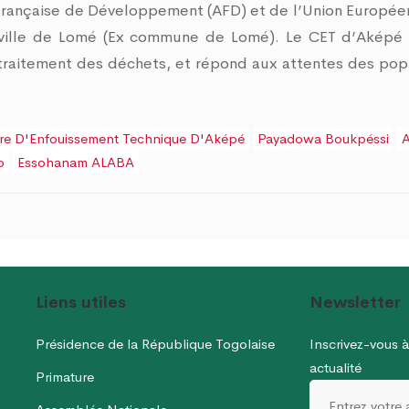
rançaise de Développement (AFD) et de l’Union Europée
a ville de Lomé (Ex commune de Lomé). Le CET d’Aképé
 traitement des déchets, et répond aux attentes des pop
re D'Enfouissement Technique D'Aképé
Payadowa Boukpéssi
o
Essohanam ALABA
Liens utiles
Newsletter
Présidence de la République Togolaise
Inscrivez-vous à
actualité
Primature