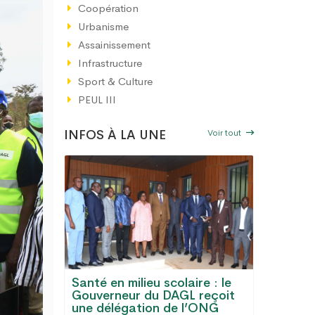
Coopération
Urbanisme
Assainissement
Infrastructure
Sport & Culture
PEUL III
Voir tout
INFOS À LA UNE
Santé en milieu scolaire : le
GL :
Gouverneur du DAGL reçoit
Le Gran
s, eau
une délégation de l’ONG
désorma