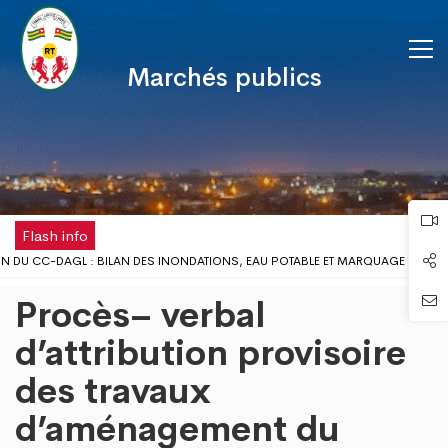
Marchés publics
Flash info
N DU CC-DAGL : BILAN DES INONDATIONS, EAU POTABLE ET MARQUAGE FISCA
MILIEU SCOLAIRE : LE GOUVERNEUR DU DAGL REÇOIT UNE DÉLÉGATION DE L’ON
Procès– verbal
LOMÉ DISPOSE DÉSORMAIS D'UNE ANTENNE RÉGIONALE DE LA CHAMBRE DE CO
ON DE LA FÊTE DU TRAVAIL AU DISTRICT AUTONOME DU GRAND LOMÉ
d’attribution provisoire
UX PROBLÈMES D’INONDATIONS DANS LE GRAND LOMÉ : L’ENTRÉE EN SCÈNE D
des travaux
DE CONCERTATION DU DISTRICT AUTONOME DU GRAND LOMÉ A TENU SA 2ÈME R
ES RISQUES D’INONDATION DANS LE GRAND LOMÉ : VERS UNE SYNERGIE D’ACT
d’aménagement du
NEUR DU DAGL A PRIS PART AU LANCEMENT DE LA CAMPAGNE DE VACCINATION