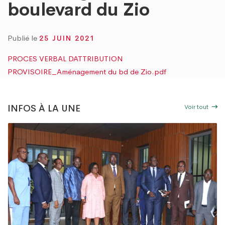
 « TOGO PROPRE » : LE DAGL SUPPRIME UN DÉPOTOIR SAUVAGE DANS LA CO
boulevard du Zio
UVRE DU PEUL III : DES ÉQUIPEMENTS SPORTIFS OFFERTS AUX COMMUNES DU GO
Publié le
25 JUIN 2021
PROCES VERBAL DATTRIBUTION
PROVISOIRE_Aménagement du bd de Zio.pdf
Voir tout
INFOS À LA UNE