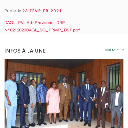
 « TOGO PROPRE » : LE DAGL SUPPRIME UN DÉPOTOIR SAUVAGE DANS LA CO
UVRE DU PEUL III : DES ÉQUIPEMENTS SPORTIFS OFFERTS AUX COMMUNES DU GO
Publié le
23 FÉVRIER 2021
DAGL_PV_AttriProvisoire_DRP
N°0212020DAGL_SG_PRMP_DST.pdf
Voir tout
INFOS À LA UNE