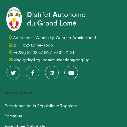
D
istrict
A
utonome
du
G
rand
L
omé
Av. Nicolas Grunitzky, Quartier Administratif
BP : 326 Lomé-Togo
+(228) 22 22 57 86 / 70 31 21 21
dagl@dagl.tg, communication@dagl.tg
Liens utiles
Présidence de la République Togolaise
Primature
Assemblée Nationale